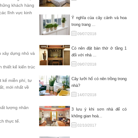
những khách hàng
ác lĩnh vực kinh
Ý nghĩa của cây cảnh và hoa
trong trang ...
09/07/2018
Có nên đặt bàn thờ ở tầng 1
ch xây dựng nhỏ và
đối với nhà ...
09/07/2018
thiết kế kiến trúc
Cây lưỡi hổ có nên trồng trong
 kế miễn phí, tư
nhà?
ất, mới nhất về
14/07/2018
chất lượng nhân
3 lưu ý khi sơn nhà để có
không gian hoà...
ch thực tế.
02/10/2017