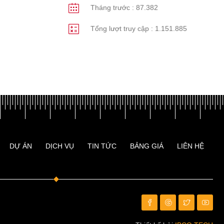
Tháng trước :
87.382
Tổng lượt truy cập :
1.151.885
DỰ ÁN
DỊCH VỤ
TIN TỨC
BẢNG GIÁ
LIÊN HỆ