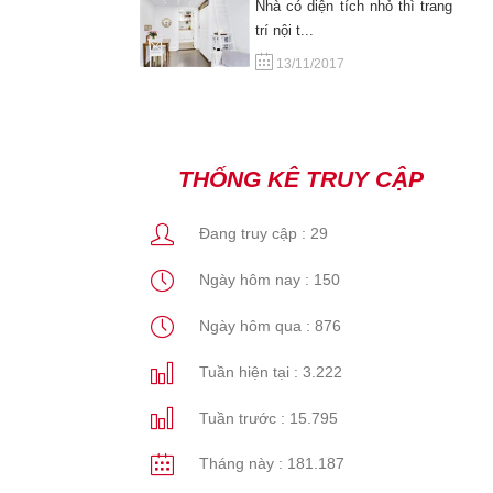
Nhà có diện tích nhỏ thì trang
trí nội t...
13/11/2017
THỐNG KÊ TRUY CẬP
Đang truy cập :
29
Ngày hôm nay :
150
Ngày hôm qua :
876
Tuần hiện tại :
3.222
Tuần trước :
15.795
Tháng này :
181.187