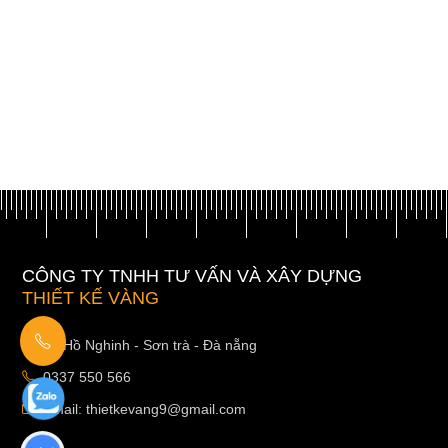
CÔNG TY TNHH TƯ VẤN VÀ XÂY DỰNG
THIẾT KẾ VÀNG
03 Hồ Nghinh - Sơn trà - Đà nẵng
0337 550 566
Email: thietkevang9@gmail.com