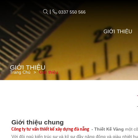
|
0337 550 566
GIỚI THIỆU
GIỚI THIỆU
Trang Chủ
Giới thiệu
Giới thiệu chung
- Thiết Kế Vàng
một côn
Công ty tư vấn thiết kế xây dựng đà nẵng
Với đội ngủ kiến trúc sư và kỹ sư đầy năng động và giàu nhiệt hu