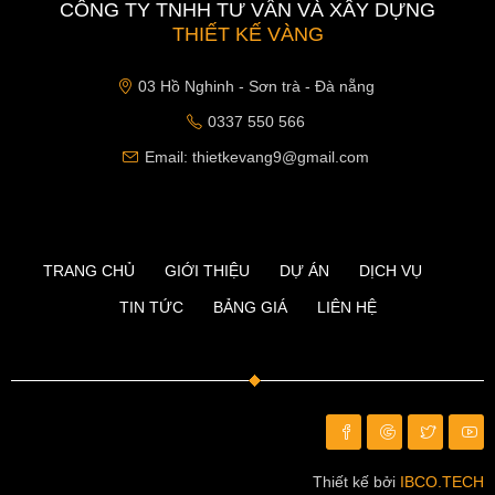
CÔNG TY TNHH TƯ VẤN VÀ XÂY DỰNG
THIẾT KẾ VÀNG
03 Hồ Nghinh - Sơn trà - Đà nẵng
0337 550 566
Email: thietkevang9@gmail.com
TRANG CHỦ
GIỚI THIỆU
DỰ ÁN
DỊCH VỤ
TIN TỨC
BẢNG GIÁ
LIÊN HỆ
Thiết kế bởi
IBCO.TECH