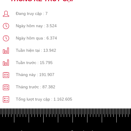
Đang truy cập :
7
Ngày hôm nay :
3.524
Ngày hôm qua :
6.374
Tuần hiện tại :
13.942
Tuần trước :
15.795
Tháng này :
191.907
Tháng trước :
87.382
Tổng lượt truy cập :
1.162.605